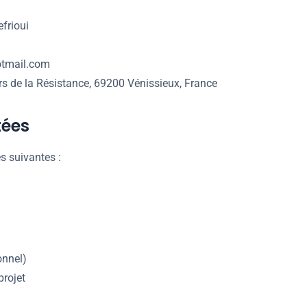
frioui
tmail.com
s de la Résistance, 69200 Vénissieux, France
tées
s suivantes :
onnel)
projet