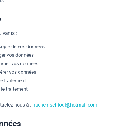
is
D
ivants :
copie de vos données
ger vos données
imer vos données
érer vos données
le traitement
 le traitement
ntactez-nous à :
hachemsefrioui@hotmail.com
onnées