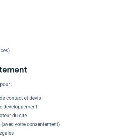
nces)
aitement
pour :
e contact et devis
 de développement
ateur du site
te (avec votre consentement)
légales